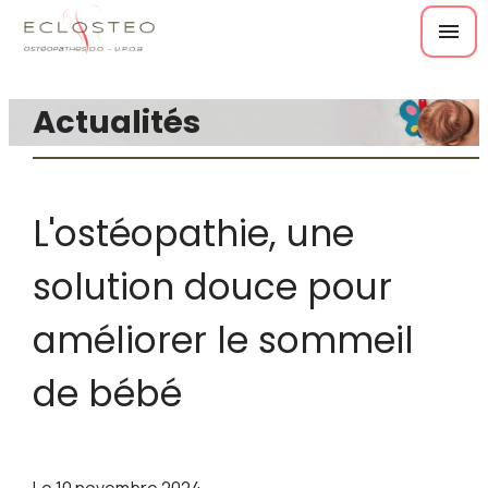
Panneau de gestion des cookies
menu
Actualités
L'ostéopathie, une
solution douce pour
améliorer le sommeil
de bébé
Le
10 novembre 2024