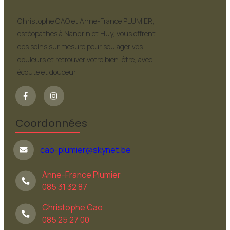
Christophe CAO et Anne-France PLUMIER,
ostéopathes à Nandrin et Huy, vous offrent
des soins sur mesure pour soulager vos
douleurs et retrouver votre bien-être, avec
écoute et douceur.
Coordonnées
cao-plumier@skynet.be
Anne-France Plumier
085 31 32 87
Christophe Cao
085 25 27 00