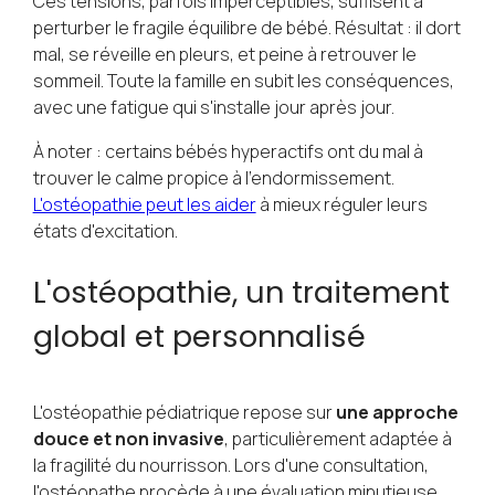
Ces tensions, parfois imperceptibles, suffisent à
perturber le fragile équilibre de bébé. Résultat : il dort
mal, se réveille en pleurs, et peine à retrouver le
sommeil. Toute la famille en subit les conséquences,
avec une fatigue qui s'installe jour après jour.
À noter : certains bébés hyperactifs ont du mal à
trouver le calme propice à l'endormissement.
L'ostéopathie peut les aider
à mieux réguler leurs
états d'excitation.
L'ostéopathie, un traitement
global et personnalisé
L'ostéopathie pédiatrique repose sur
une approche
douce et non invasive
, particulièrement adaptée à
la fragilité du nourrisson. Lors d'une consultation,
l'ostéopathe procède à une évaluation minutieuse