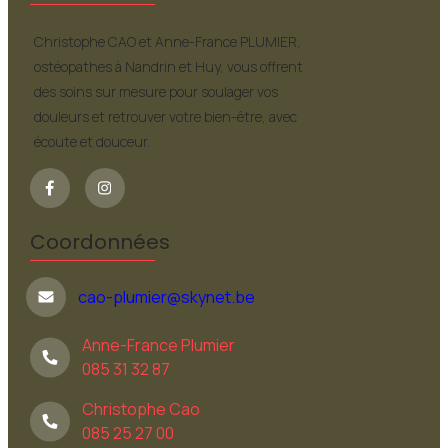
Christophe CAO et Anne-France PLUMIER,
ostéopathes à Nandrin et Huy, vous offrent
des soins sur mesure pour soulager vos
douleurs et retrouver votre bien-être, avec
écoute et douceur.
Coordonnées
cao-plumier@skynet.be
Anne-France Plumier
085 31 32 87
Christophe Cao
085 25 27 00