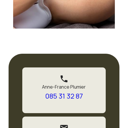
phone
Anne-France Plumier
085 31 32 87