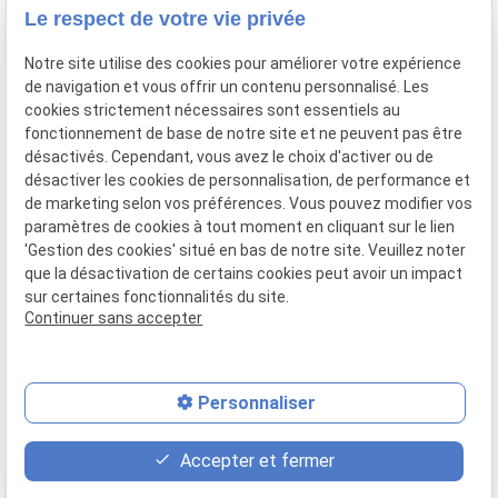
Le respect de votre vie privée
Plan du site
Notre site utilise des cookies pour améliorer votre expérience
Mentions légales
de navigation et vous offrir un contenu personnalisé. Les
cookies strictement nécessaires sont essentiels au
Politique de confidentialité
fonctionnement de base de notre site et ne peuvent pas être
désactivés. Cependant, vous avez le choix d'activer ou de
Gestion des cookies
désactiver les cookies de personnalisation, de performance et
de marketing selon vos préférences. Vous pouvez modifier vos
Adresses
paramètres de cookies à tout moment en cliquant sur le lien
'Gestion des cookies' situé en bas de notre site. Veuillez noter
Anne-France
que la désactivation de certains cookies peut avoir un impact
Christophe Cao
Plumier
sur certaines fonctionnalités du site.
Rue Joseph Wauters
Continuer sans accepter
Rue des Quatre-Bras
48,
4500 HUY
10,
4550 Villers-le-Temple
Personnaliser
place
contact_page
phone
Accepter et fermer
Plan d'accès
Contact
085 31 32 87