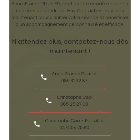
Anne-France PLUMIER, sont à votre écoute dans nos
cabinets de Nandrin et Huy. Contactez-nous dès
maintenant pour planifier votre séance et bénéficier
d’un accompagnement personnalisé et efficace.
N'attendez plus, contactez-nous dès
maintenant !
Anne-France Plumier
085 31 32 87
Christophe Cao
085 25 27 00
Christophe Cao • Portable
0474 54 75 80