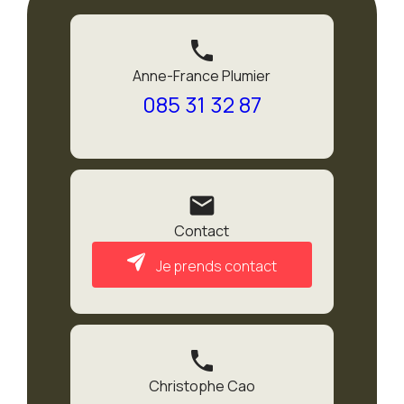
phone
Anne-France Plumier
085 31 32 87
mail
Contact
Je prends contact
phone
Christophe Cao