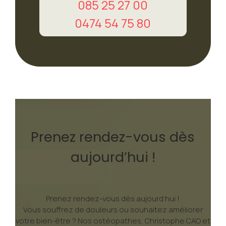
085 25 27 00
0474 54 75 80
Prenez rendez-vous dès
aujourd’hui !
Prenez rendez-vous dès aujourd’hui !
Vous souffrez de douleurs ou souhaitez améliorer
votre bien-être ? Nos ostéopathes, Christophe CAO et