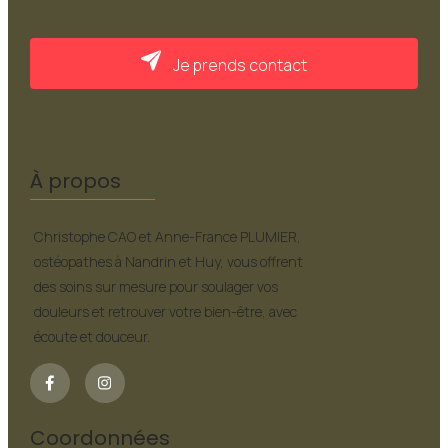
Je prends contact
À propos
Christophe CAO et Anne-France PLUMIER,
ostéopathes à Nandrin et Huy, vous offrent
des soins sur mesure pour soulager vos
douleurs et retrouver votre bien-être, avec
écoute et douceur.
Coordonnées