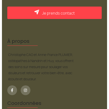
Je prends contact
À propos
Christophe CAO et Anne-France PLUMIER,
ostéopathes à Nandrin et Huy, vous offrent
des soins sur mesure pour soulager vos
douleurs et retrouver votre bien-être, avec
écoute et douceur.
Coordonnées